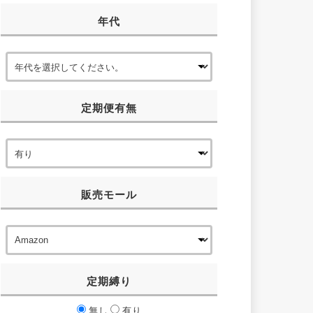
年代
定期便有無
量
推奨
香り
販売モール
定期縛り
無し
有り