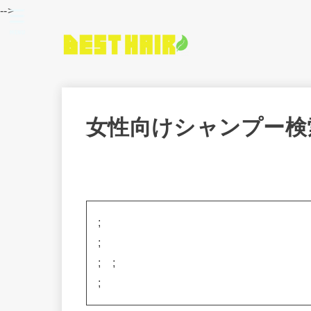
-->
MENU
女性向けシャンプー検
;
;
;
;
;