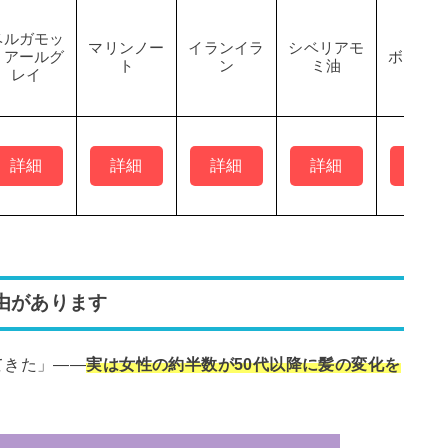
ベルガモッ
マリンノー
イランイラ
シベリアモ
トアールグ
ボタニ
ト
ン
ミ油
レイ
詳細
詳細
詳細
詳細
詳細
由があります
てきた」——
実は女性の約半数が50代以降に髪の変化を