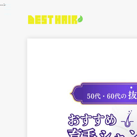
-->
MENU