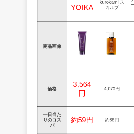
kurokami ス
YOIKA
カルプ
商品画像
3,564
価格
4,070円
円
一日当た
約59円
りのコス
約68円
パ